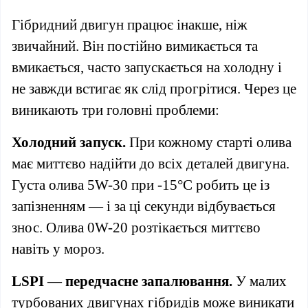
Гібридний двигун працює інакше, ніж
звичайний. Він постійно вимикається та
вмикається, часто запускається на холодну і
не завжди встигає як слід прогрітися. Через це
виникають три головні проблеми:
Холодний запуск.
При кожному старті олива
має миттєво надійти до всіх деталей двигуна.
Густа олива 5W-30 при -15°C робить це із
запізненням — і за ці секунди відбувається
знос. Олива 0W-20 розтікається миттєво
навіть у мороз.
LSPI — передчасне запалювання.
У малих
турбованих двигунах гібридів може виникати