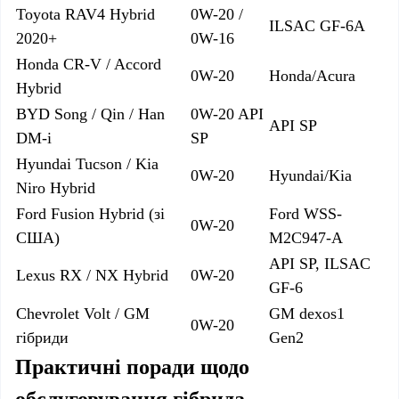
Toyota RAV4 Hybrid
0W-20 /
ILSAC GF-6A
2020+
0W-16
Honda CR-V / Accord
0W-20
Honda/Acura
Hybrid
BYD Song / Qin / Han
0W-20 API
API SP
DM-i
SP
Hyundai Tucson / Kia
0W-20
Hyundai/Kia
Niro Hybrid
Ford Fusion Hybrid (
зі
Ford WSS-
0W-20
США
)
M2C947-A
API SP, ILSAC
Lexus RX / NX Hybrid
0W-20
GF-6
Chevrolet Volt / GM
GM dexos1
0W-20
гібриди
Gen2
Практичні поради щодо