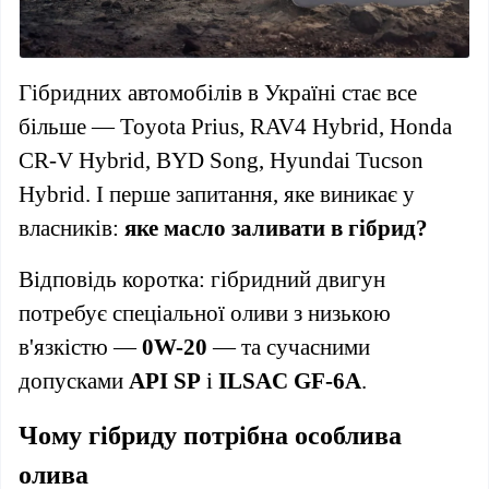
Гібридних автомобілів в Україні стає все
більше — Toyota Prius, RAV4 Hybrid, Honda
CR-V Hybrid, BYD Song, Hyundai Tucson
Hybrid. І перше запитання, яке виникає у
власників:
яке масло заливати в гібрид?
Відповідь коротка: гібридний двигун
потребує спеціальної оливи з низькою
в'язкістю —
0W-20
— та сучасними
допусками
API SP
і
ILSAC GF-6A
.
Чому гібриду потрібна особлива
олива