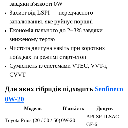
завдяки в'язкості 0W
Захист від LSPI — передчасного
запалювання, яке руйнує поршні
Економія пального до 2–3% завдяки
зниженому тертю
Чистота двигуна навіть при коротких
поїздках та режимі старт-стоп
Сумісність із системами VTEC, VVT-i,
CVVT
Для яких гібридів підходить
Senfineco
0W-20
Модель
В'язкість
Допуск
API SP, ILSAC
Toyota Prius (20 / 30 / 50)
0W-20
GF-6