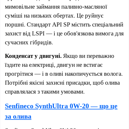
мимовільне займання паливно-масляної
суміші на низьких обертах. Це руйнує
поршні. Стандарт API SP містить спеціальний
захист від LSPI — і це обов'язкова вимога для
сучасних гібридів.
Конденсат у двигуні.
Якщо ви переважно
їздите на електриці, двигун не встигає
прогрітися — і в оливі накопичується волога.
Потрібні якісні захисні присадки, щоб олива
справлялася з такими умовами.
Senfineco SynthUltra 0W-20 — що це
за олива