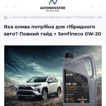
Яка олива потрібна для гібридного авто? Повний гайд + Senfi
Яка олива потрібна для гібридного
авто? Повний гайд + Senfineco 0W-20