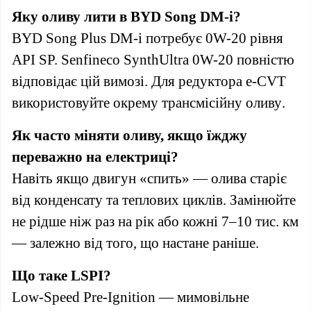
Яку оливу лити в BYD Song DM-i?
BYD Song Plus DM-i
потребує
0W-20
рівня
API SP. Senfineco SynthUltra 0W-20
повністю
відповідає
цій
вимозі
.
Для
редуктора
e-CVT
використовуйте
окрему
трансмісійну
оливу
.
Як часто міняти оливу, якщо їжджу
переважно на електриці?
Навіть якщо двигун «спить» — олива старіє
від конденсату та теплових циклів. Замінюйте
не рідше ніж раз на рік або кожні 7–10 тис. км
— залежно від того, що настане раніше.
Що таке LSPI?
Low-Speed Pre-Ignition — мимовільне