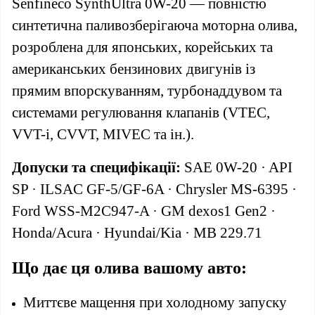
Senfineco SynthUltra 0W-20 — повністю
синтетична паливозберігаюча моторна олива,
розроблена для японських, корейських та
американських бензинових двигунів із
прямим впорскуванням, турбонаддувом та
системами регулювання клапанів (VTEC,
VVT-i, CVVT, MIVEC та ін.).
Допуски та специфікації:
SAE 0W-20 · API
SP · ILSAC GF-5/GF-6A · Chrysler MS-6395 ·
Ford WSS-M2C947-A · GM dexos1 Gen2 ·
Honda/Acura · Hyundai/Kia · MB 229.71
Що дає ця олива вашому авто:
Миттєве мащення при холодному запуску