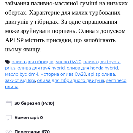
займання паливно-масляної суміші на низьких
обертах. Характерне для малих турбованих
двигунів у гібридах. За одне спрацювання
може зруйнувати поршень. Олива з допуском
API SP містить присадки, що запобігають
цьому явищу.
олива для гібридів
,
масло 0w20
,
олива для toyota
prius
,
олива для rav4 hybrid
,
олива для honda hybrid
,
масло byd dm-i
,
моторна олива 0w20
,
api sp олива
,
захист від lspi
,
олива для гібридного двигуна
,
senfineco
олива
30 березня (14:10)
Коментарі: 0
Перегляди: 670