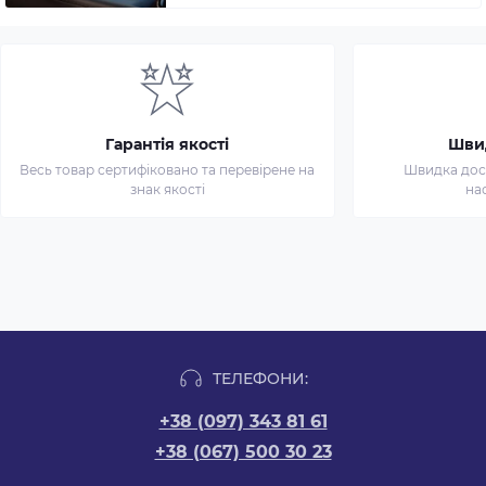
Гарантія якості
Шви
Весь товар сертифіковано та перевірене на
Швидка дост
знак якості
на
ТЕЛЕФОНИ:
+38 (097) 343 81 61
+38 (067) 500 30 23