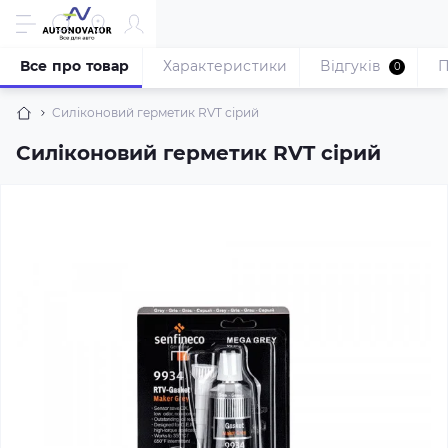
Все про товар
Характеристики
Відгуків
П
0
Cиліконовий герметик RVT сірий
Cиліконовий герметик RVT сірий
популярний