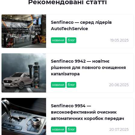
Рекомендовані статті
Senfineco — серед лідерів
AutoTechService
19.05.2025
новини
блог
Senfineco 9942 — новітнє
рішення для повного очищення
каталізатора
20.06.2025
новини
блог
Senfineco 9954 —
високоефективний очисник
автоматичних коробок передач
20.07.2025
новини
блог